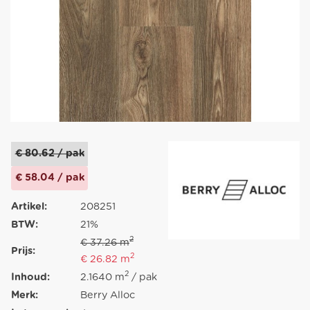
€ 80.62 / pak
€ 58.04 / pak
Artikel:
208251
BTW:
21%
2
€ 37.26 m
Prijs:
2
€ 26.82 m
2
Inhoud:
2.1640 m
/ pak
Merk:
Berry Alloc