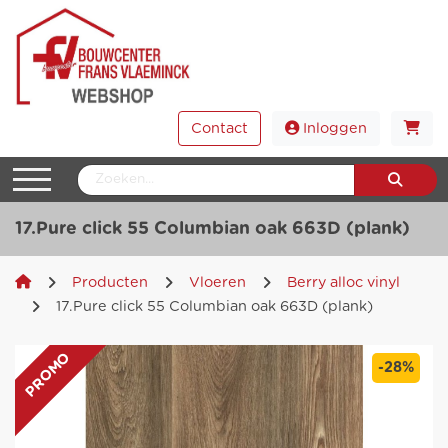
Contact
Inloggen
17.Pure click 55 Columbian oak 663D (plank)
Producten
Vloeren
Berry alloc vinyl
17.Pure click 55 Columbian oak 663D (plank)
PROMO
-28%