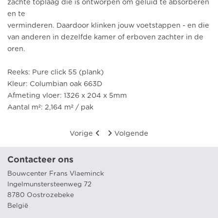
zachte toplaag die is ontworpen om geluid te absorberen
en te
verminderen. Daardoor klinken jouw voetstappen - en die
van anderen in dezelfde kamer of erboven zachter in de
oren.
Reeks: Pure click 55 (plank)
Kleur: Columbian oak 663D
Afmeting vloer: 1326 x 204 x 5mm
Aantal m²: 2,164 m² / pak
Vorige
Volgende
Contacteer ons
Bouwcenter Frans Vlaeminck
Ingelmunstersteenweg 72
8780 Oostrozebeke
België