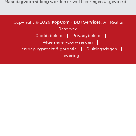
Maandagvoormiddag worden er wel leveringen uitgevoerd.
Copyright © 2026
PopCom
-
DDI Services
. All Rights
Reserved
Cookiebeleid
Privacybeleid
Algemene voorwaarden
Herroepingsrecht & garantie
Sluitingsdagen
Levering