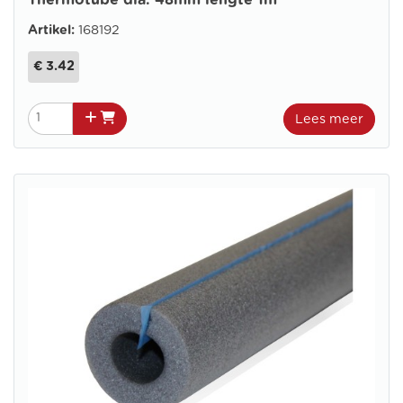
Thermotube dia. 48mm lengte 1m
Artikel:
168192
€ 3.42
Lees meer