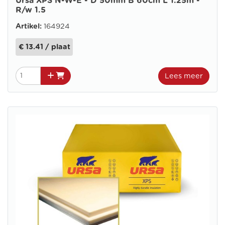
Ursa XPS N-W-E - D 50mm B 60cm L 1.25m -
R/w 1.5
Artikel:
164924
€ 13.41 / plaat
Lees meer