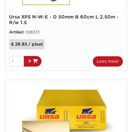
Ursa XPS N-W-E - D 50mm B 60cm L 2.50m -
R/w 1.5
Artikel:
108331
€ 26.83 / plaat
Lees meer