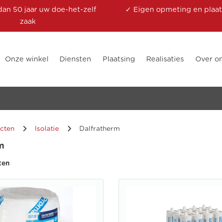
dan 50 jaar uw doe-het-zelf
✓ Eigen opmeting en plaat
zaak
Onze winkel
Diensten
Plaatsing
Realisaties
Over o
cten
Isolatie
Dalfratherm
m
ten