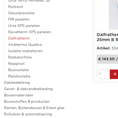
Ursa Terra, Hometec 35
Rotswol
Geluidsisolatie
PIR panelen
Ursa XPS panelen
Ravatherm XPS panelen
Dalfrathe
Dalfratherm
25mm B 6
Aluthermo Quattro
Artikel:
33
Isolatie toebehoren
Radiatorfolie
€ 143.50 /
Noppisol
Buisisolatie
Randisolatie
Dakbedekking
Gevel- & dakrandbekleding
Bouwmaterialen
Bouwstoffen & producten
Ramen, Buitendeuren & Enkel glas
Rolluiken & automatisering