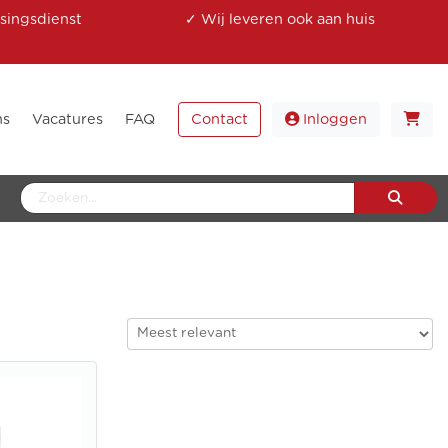
singsdienst
✓ Wij leveren ook aan huis
ns
Vacatures
FAQ
Contact
Inloggen