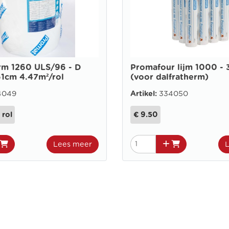
rm 1260 ULS/96 - D
Promafour lijm 1000 - 
1cm 4.47m²/rol
(voor dalfratherm)
4049
Artikel:
334050
 rol
€ 9.50
Lees meer