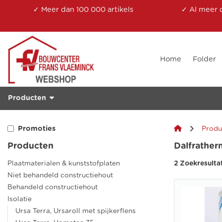
✓ Meer dan 100 000 artikels
✓ Al meer 
Home
Folder
Producten
Promoties
Produ
Producten
Dalfrather
Plaatmaterialen & kunststofplaten
2 Zoekresulta
Niet behandeld constructiehout
Behandeld constructiehout
Isolatie
Ursa Terra, Ursaroll met spijkerflens