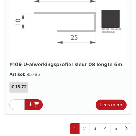
P109 U-afwerkingsprofiel kleur 08 lengte 6m
Artikel:
95783
€ 15.72
Lees meer
1
2
3
4
5