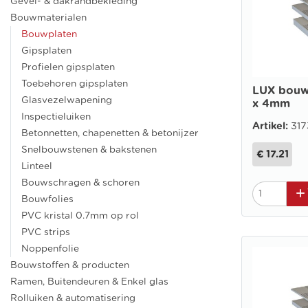
Gevel- & dakrandbekleding
Bouwmaterialen
Bouwplaten
Gipsplaten
Profielen gipsplaten
Toebehoren gipsplaten
LUX bouw
Glasvezelwapening
x 4mm
Inspectieluiken
Artikel:
317
Betonnetten, chapenetten & betonijzer
Snelbouwstenen & bakstenen
€ 17.21
Linteel
Bouwschragen & schoren
Bouwfolies
PVC kristal 0.7mm op rol
PVC strips
Noppenfolie
Bouwstoffen & producten
Ramen, Buitendeuren & Enkel glas
Rolluiken & automatisering