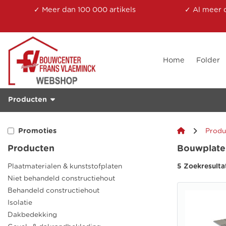
✓ Meer dan 100 000 artikels
✓ Al meer 
Home
Folder
Producten
Promoties
Produ
Producten
Bouwplate
Plaatmaterialen & kunststofplaten
5 Zoekresulta
Niet behandeld constructiehout
Behandeld constructiehout
Isolatie
Dakbedekking