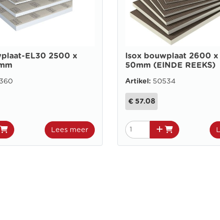
plaat-EL30 2500 x
Isox bouwplaat 2600 x
0mm
50mm (EINDE REEKS)
7360
Artikel:
50534
€ 57.08
Lees meer