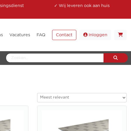
singsdienst
✓ Wij leveren ook aan huis
ns
Vacatures
FAQ
Contact
Inloggen