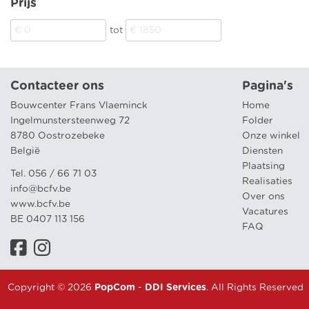
Prijs
tot
Contacteer ons
Pagina's
Bouwcenter Frans Vlaeminck
Home
Ingelmunstersteenweg 72
Folder
8780 Oostrozebeke
Onze winkel
België
Diensten
Plaatsing
Tel. 056 / 66 71 03
Realisaties
info@bcfv.be
Over ons
www.bcfv.be
Vacatures
BE 0407 113 156
FAQ
Copyright © 2026
PopCom
-
DDI Services
. All Rights Reserved