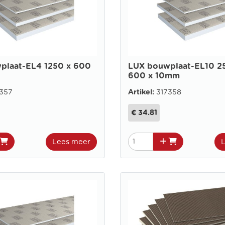
plaat-EL4 1250 x 600
LUX bouwplaat-EL10 2
600 x 10mm
357
Artikel:
317358
€ 34.81
Lees meer