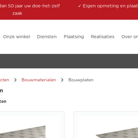
dan 50 jaar uw doe-het-zelf
✓ Eigen opmeting en plaat
zaak
Onze winkel
Diensten
Plaatsing
Realisaties
Over o
cten
Bouwmaterialen
Bouwplaten
n
ten