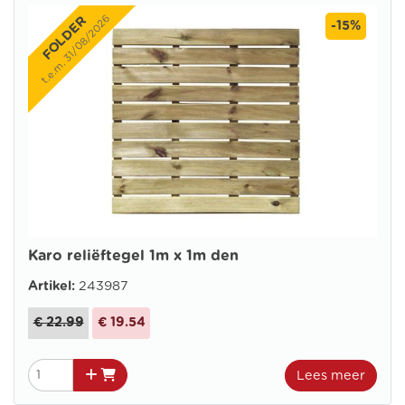
t.e.m. 31/08/2026
FOLDER
-15%
Karo reliëftegel 1m x 1m den
Artikel:
243987
€ 22.99
€ 19.54
Lees meer