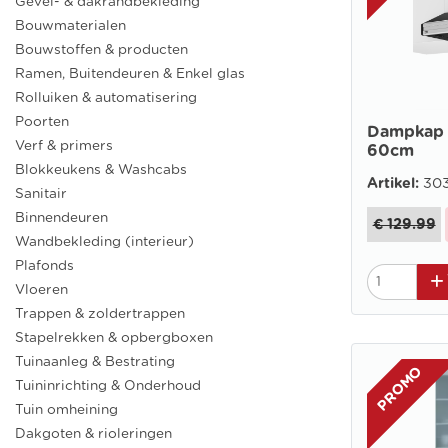
Gevel- & dakrandbekleding
Bouwmaterialen
Bouwstoffen & producten
Ramen, Buitendeuren & Enkel glas
Rolluiken & automatisering
Poorten
Dampkap
Verf & primers
60cm
Blokkeukens & Washcabs
Artikel:
30
Sanitair
Binnendeuren
€ 129.99
Wandbekleding (interieur)
Plafonds
Vloeren
Trappen & zoldertrappen
Stapelrekken & opbergboxen
Tuinaanleg & Bestrating
PROMO
Tuininrichting & Onderhoud
Tuin omheining
Dakgoten & rioleringen