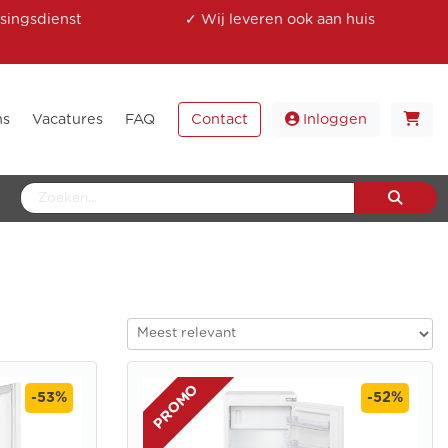
singsdienst
✓ Wij leveren ook aan huis
ns
Vacatures
FAQ
Contact
Inloggen
PROMO
-53%
-52%