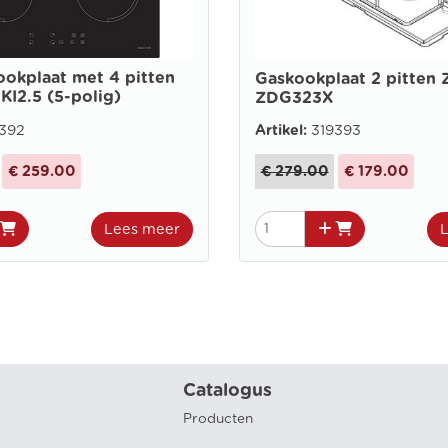
ookplaat met 4 pitten
Gaskookplaat 2 pitten 
KI2.5 (5-polig)
ZDG323X
392
Artikel:
319393
€ 259.00
€ 279.00
€ 179.00
Lees meer
Catalogus
Producten