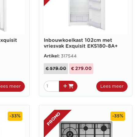
xquisit
Inbouwkoelkast 102cm met
vriesvak Exquisit EKS180-8A+
Artikel:
317544
€ 579.00
€ 279.00
Lees meer
Lees meer
PROMO
-33%
-35%