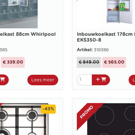
Inbouwkoelkast 178cm 
elkast 88cm Whirlpool
EKS350-8
385
Artikel:
319386
€ 339.00
€ 849.00
€ 565.00
Lees meer
PROMO
-43%