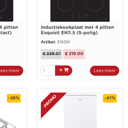
4 pitten
Inductiekookplaat met 4 pitten
ntact)
Exquisit EKI1.5 (5-polig)
Artikel:
319391
€ 339.01
€ 219.00
Lees meer
Lees meer
PROMO
-47%
-36%