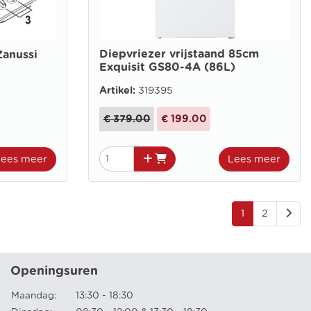
Diepvriezer vrijstaand 85cm
Zanussi
Exquisit GS80-4A (86L)
Artikel:
319395
€ 379.00
€ 199.00
Lees meer
Lees meer
1
2
Openingsuren
Maandag:
13:30 - 18:30