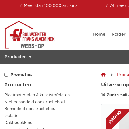
✓ Meer dan 100 000 artikels
✓ Al meer 
Home
Folder
Producten
Promoties
Produ
Producten
Uitverkoo
Plaatmaterialen & kunststofplaten
14 Zoekresult
Niet behandeld constructiehout
Behandeld constructiehout
PROMO
Isolatie
Dakbedekking