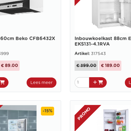
 60cm Beko CFB6432X
Inbouwkoelkast 88cm E
EKS131-4.1RVA
3999
Artikel:
317543
€ 89.00
€ 399.00
€ 189.00
Lees meer
PROMO
-15%