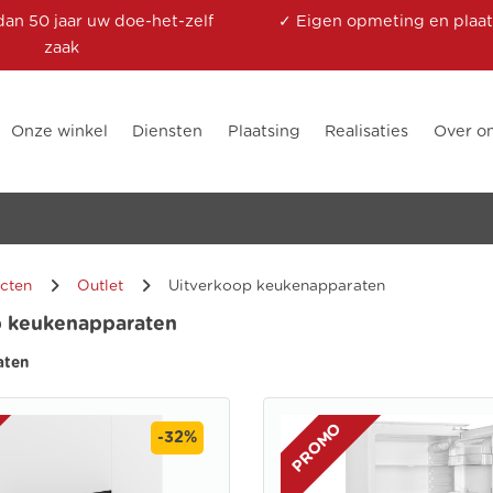
dan 50 jaar uw doe-het-zelf
✓ Eigen opmeting en plaat
zaak
Onze winkel
Diensten
Plaatsing
Realisaties
Over o
cten
Outlet
Uitverkoop keukenapparaten
p keukenapparaten
aten
PROMO
-32%