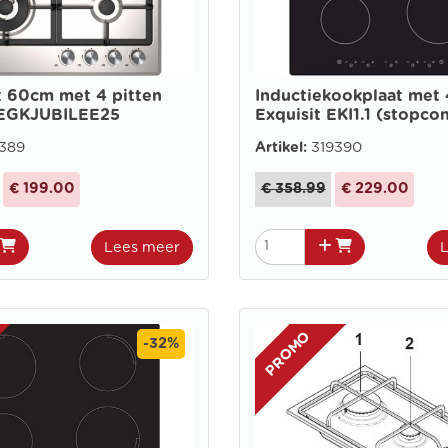
 60cm met 4 pitten
Inductiekookplaat met 
 EGKJUBILEE25
Exquisit EKI1.1 (stopco
389
Artikel:
319390
€ 199.00
€ 358.99
€ 229.00
Lees meer
PROMO
-32%