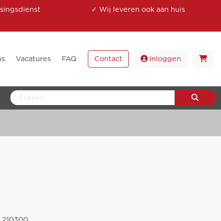
singsdienst
✓ Wij leveren ook aan huis
ns
Vacatures
FAQ
Contact
Inloggen
210300