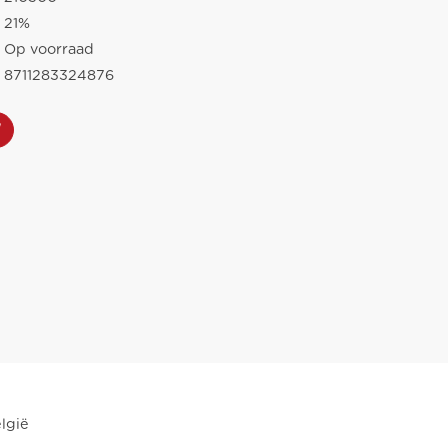
21%
Op voorraad
8711283324876
lgië