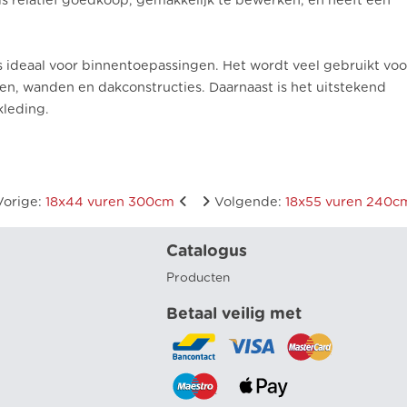
is relatief goedkoop, gemakkelijk te bewerken, en heeft een
ideaal voor binnentoepassingen. Het wordt veel gebruikt voo
ren, wanden en dakconstructies. Daarnaast is het uitstekend
kleding.
Vorige
:
18x44 vuren 300cm
Volgende
:
18x55 vuren 240c
Catalogus
Producten
Betaal veilig met