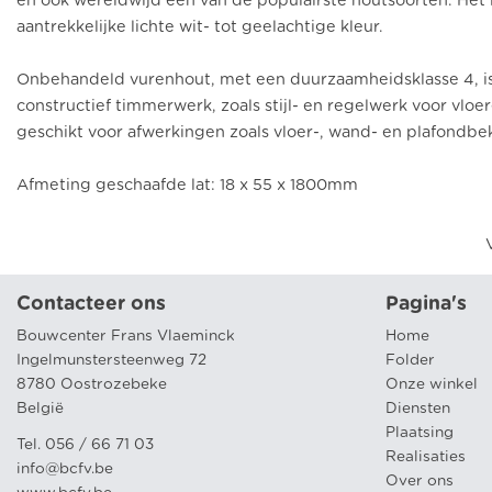
en ook wereldwijd een van de populairste houtsoorten. Het 
aantrekkelijke lichte wit- tot geelachtige kleur.
Onbehandeld vurenhout, met een duurzaamheidsklasse 4, is 
constructief timmerwerk, zoals stijl- en regelwerk voor vloe
geschikt voor afwerkingen zoals vloer-, wand- en plafondbe
Afmeting geschaafde lat: 18 x 55 x 1800mm
Contacteer ons
Pagina's
Bouwcenter Frans Vlaeminck
Home
Ingelmunstersteenweg 72
Folder
8780 Oostrozebeke
Onze winkel
België
Diensten
Plaatsing
Tel. 056 / 66 71 03
Realisaties
info@bcfv.be
Over ons