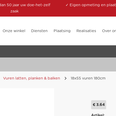
dan 50 jaar uw doe-het-zelf
✓ Eigen opmeting en plaat
zaak
Onze winkel
Diensten
Plaatsing
Realisaties
Over o
Vuren latten, planken & balken
18x55 vuren 180cm
€ 3.64
Artikel: