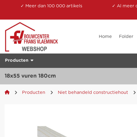
✓ Meer dan 100 000 artikels
✓ Al meer 
Home
Folder
Producten
18x55 vuren 180cm
Producten
Niet behandeld constructiehout