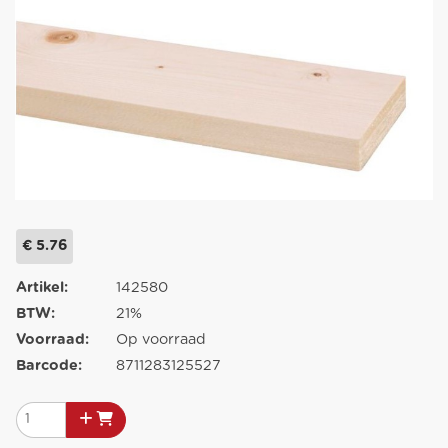
€ 5.76
Artikel:
142580
BTW:
21%
Voorraad:
Op voorraad
Barcode:
8711283125527