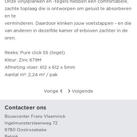
Onze vinylplanken en -tegels hebben een comfortabele,
zachte toplaag die is ontworpen om geluid te absorberen
en te
verminderen. Daardoor klinken jouw voetstappen - en die
van anderen in dezelfde kamer of erboven zachter in de
oren.
Reeks: Pure click 55 (tegel)
Kleur: Zinc 679M
Afmeting vloer: 612 x 612 x 5mm
Aantal m²: 2,24 m² / pak
Vorige
Volgende
Contacteer ons
Bouwcenter Frans Vlaeminck
Ingelmunstersteenweg 72
8780 Oostrozebeke
België