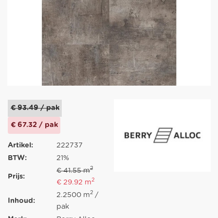
€ 93.49 / pak
€ 67.32 / pak
Artikel:
222737
BTW:
21%
2
€ 41.55 m
Prijs:
2
€ 29.92 m
2
2.2500 m
/
Inhoud:
pak