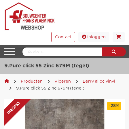
Contact
Inloggen
9.Pure click 55 Zinc 679M (tegel)
Producten
Vloeren
Berry alloc vinyl
9.Pure click 55 Zinc 679M (tegel)
PROMO
-28%