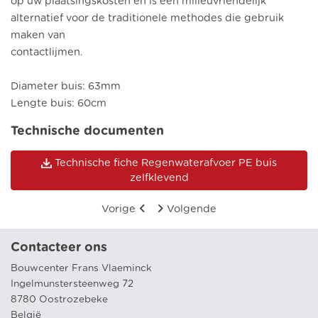
op uw plaatsingskosten en is een milieuvriendelijk
alternatief voor de traditionele methodes die gebruik
maken van
contactlijmen.
Diameter buis: 63mm
Lengte buis: 60cm
Technische documenten
Technische fiche Regenwaterafvoer PE buis
zelfklevend
Vorige
Volgende
Contacteer ons
Bouwcenter Frans Vlaeminck
Ingelmunstersteenweg 72
8780 Oostrozebeke
België