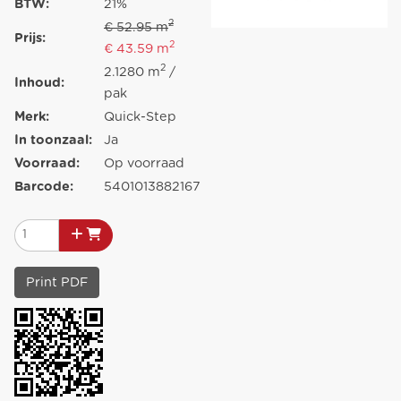
BTW:
21%
2
€ 52.95 m
Prijs:
2
€ 43.59 m
2
2.1280 m
/
Inhoud:
pak
Merk:
Quick-Step
In toonzaal:
Ja
Voorraad:
Op voorraad
Barcode:
5401013882167
Print PDF