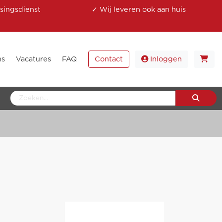
singsdienst
✓ Wij leveren ook aan huis
ns
Vacatures
FAQ
Contact
Inloggen