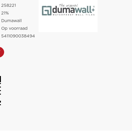
258221
21%
Dumawall
Op voorraad
5411090038494