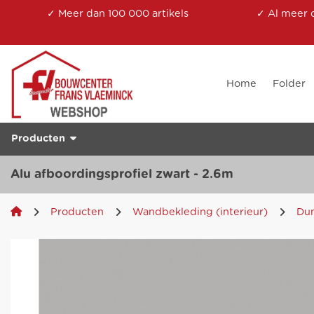
✓ Meer dan 100 000 artikels
✓ Al meer 
Home
Folder
Producten
Alu afboordingsprofiel zwart - 2.6m
Producten
Wandbekleding (interieur)
Dum