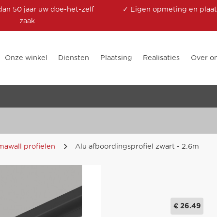
dan 50 jaar uw doe-het-zelf
✓ Eigen opmeting en plaat
zaak
Onze winkel
Diensten
Plaatsing
Realisaties
Over o
awall profielen
Alu afboordingsprofiel zwart - 2.6m
€ 26.49