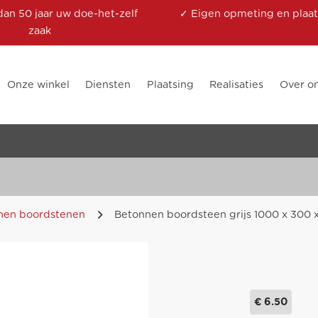
dan 50 jaar uw doe-het-zelf
✓ Eigen opmeting en plaat
zaak
Onze winkel
Diensten
Plaatsing
Realisaties
Over o
nen boordstenen
Betonnen boordsteen grijs 1000 x 300
€ 6.50