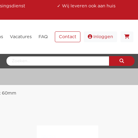
singsdienst
✓ Wij leveren ook aan huis
ns
Vacatures
FAQ
Contact
Inloggen
 x 60mm