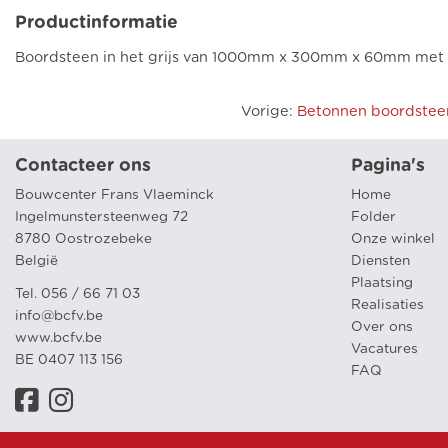
Productinformatie
Boordsteen in het grijs van 1000mm x 300mm x 60mm met ta
Vorige
:
Betonnen boordsteen
Contacteer ons
Pagina's
Bouwcenter Frans Vlaeminck
Home
Ingelmunstersteenweg 72
Folder
8780 Oostrozebeke
Onze winkel
België
Diensten
Plaatsing
Tel. 056 / 66 71 03
Realisaties
info@bcfv.be
Over ons
www.bcfv.be
Vacatures
BE 0407 113 156
FAQ