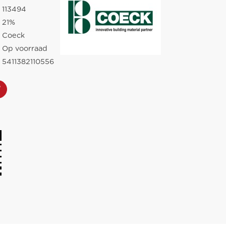
113494
21%
Coeck
Op voorraad
5411382110556