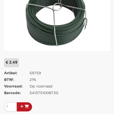
€ 2.49
Artikel:
59759
BTW:
21%
Voorraad:
Op voorraad
Barcode:
5413751008730