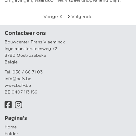
omgevingen, waardoor het visueel onopvallend blijft.
Vorige
Volgende
Contacteer ons
Bouwcenter Frans Vlaeminck
Ingelmunstersteenweg 72
8780 Oostrozebeke
België
Tel. 056 / 66 71 03
info@bcfv.be
www.bcfv.be
BE 0407 113 156
Pagina's
Home
Folder