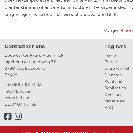
doe-het-zelfprojecten. Met een dikte van 2,4 mm biedt dez
plantensteunen of andere tuinstructuren. De groene kleur z
omgevingen, waardoor het visueel onopvallend blijft.
Vorige
:
Bindd
Contacteer ons
Pagina's
Bouwcenter Frans Vlaeminck
Home
Ingelmunstersteenweg 72
Folder
8780 Oostrozebeke
Onze winkel
België
Diensten
Plaatsing
Tel. 056 / 66 71 03
Realisaties
info@bcfv.be
Over ons
www.bcfv.be
Vacatures
BE 0407 113 156
FAQ