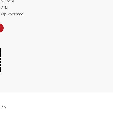
250451
21%
Op voorraad
g en