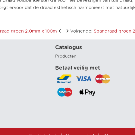
e draad voldoende sterkte voor het bevestigen van tuindraad,
orgt ervoor dat de draad esthetisch harmonieert met natuurlij
raad groen 2.0mm x 100m
Volgende
:
Spandraad groen 
Catalogus
Producten
Betaal veilig met