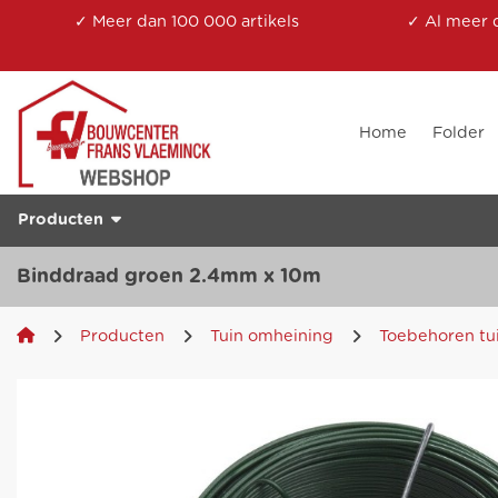
✓ Meer dan 100 000 artikels
✓ Al meer 
Home
Folder
Producten
Binddraad groen 2.4mm x 10m
Producten
Tuin omheining
Toebehoren tu