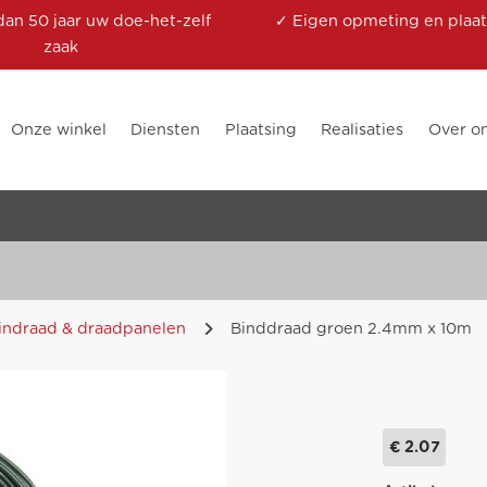
dan 50 jaar uw doe-het-zelf
✓ Eigen opmeting en plaat
zaak
Onze winkel
Diensten
Plaatsing
Realisaties
Over o
indraad & draadpanelen
Binddraad groen 2.4mm x 10m
€ 2.07