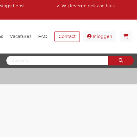
singsdienst
✓ Wij leveren ook aan huis
ns
Vacatures
FAQ
Contact
Inloggen