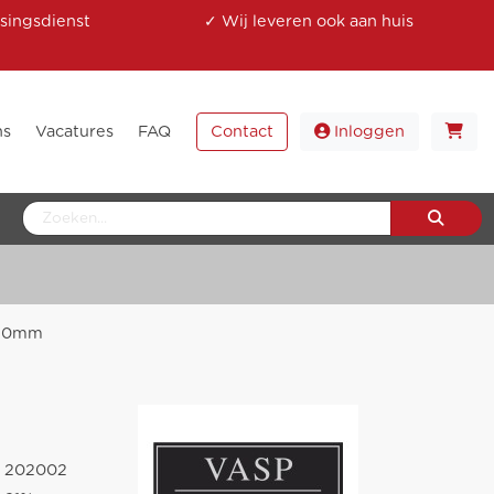
singsdienst
✓ Wij leveren ook aan huis
ns
Vacatures
FAQ
Contact
Inloggen
 50mm
202002