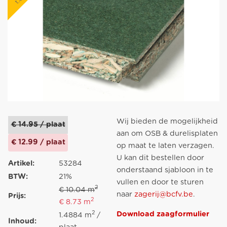
Wij bieden de mogelijkheid
€ 14.95 / plaat
aan om OSB & durelisplaten
€ 12.99 / plaat
op maat te laten verzagen.
U kan dit bestellen door
Artikel:
53284
onderstaand sjabloon in te
BTW:
21%
vullen en door te sturen
2
€ 10.04 m
naar
zagerij@bcfv.be
.
Prijs:
2
€ 8.73 m
2
Download zaagformulier
1.4884 m
/
Inhoud: