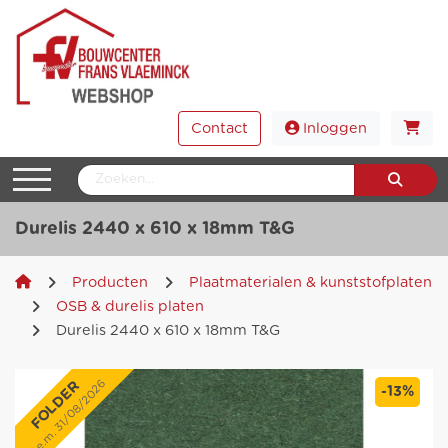
Contact
Inloggen
Durelis 2440 x 610 x 18mm T&G
Producten
Plaatmaterialen & kunststofplaten
OSB & durelis platen
Durelis 2440 x 610 x 18mm T&G
t.e.m. 31/08/2026
FOLDER
-13%