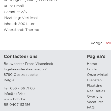
Vermogen: ( watt ) 2200 Watt
Kuip: Email
Garantie: 2/3
Plaatsing: Verticaal
Inhoud: 200 Liter
Weerstand: Thermo
Vorige
:
Boi
Contacteer ons
Pagina's
Bouwcenter Frans Vlaeminck
Home
Ingelmunstersteenweg 72
Folder
8780 Oostrozebeke
Onze winkel
België
Diensten
Plaatsing
Tel. 056 / 66 71 03
Realisaties
info@bcfv.be
Over ons
www.bcfv.be
Vacatures
BE 0407 113 156
FAQ