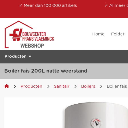
✓ Meer dan 100 000 artikels
✓ Al meer 
Home
Folder
Producten
Boiler fais 200L natte weerstand
Producten
Sanitair
Boilers
Boiler fai