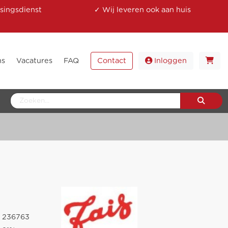
singsdienst
✓ Wij leveren ook aan huis
ns
Vacatures
FAQ
Contact
Inloggen
236763