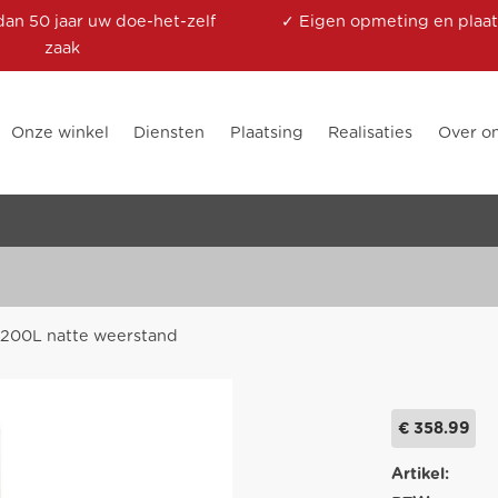
dan 50 jaar uw doe-het-zelf
✓ Eigen opmeting en plaat
zaak
Onze winkel
Diensten
Plaatsing
Realisaties
Over o
s 200L natte weerstand
€ 358.99
Artikel: