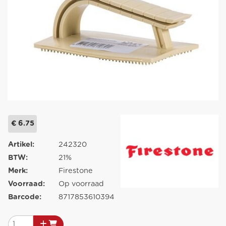
€ 6.75
Artikel:
242320
BTW:
21%
Merk:
Firestone
Voorraad:
Op voorraad
Barcode:
8717853610394