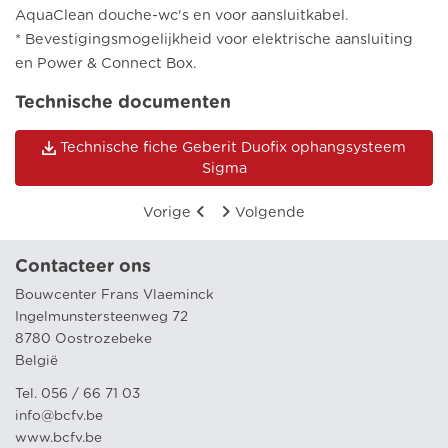
AquaClean douche-wc's en voor aansluitkabel.
* Bevestigingsmogelijkheid voor elektrische aansluiting
en Power & Connect Box.
Technische documenten
Technische fiche Geberit Duofix ophangsysteem
Sigma
Vorige
Volgende
Contacteer ons
Bouwcenter Frans Vlaeminck
Ingelmunstersteenweg 72
8780 Oostrozebeke
België
Tel. 056 / 66 71 03
info@bcfv.be
www.bcfv.be