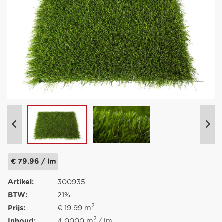
€ 79.96 / lm
Artikel:
300935
BTW:
21%
2
Prijs:
€ 19.99 m
2
Inhoud:
4.0000 m
/ lm