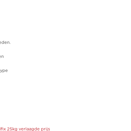
eden.
en
type
fix 25kg verlaagde prijs