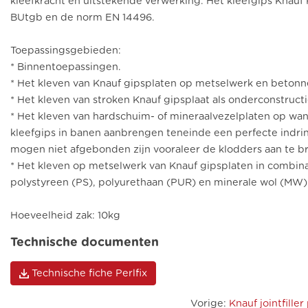
kleefkracht en uitstekende verwerking. Het kleefgips Knauf
BUtgb en de norm EN 14496.
Toepassingsgebieden:
* Binnentoepassingen.
* Het kleven van Knauf gipsplaten op metselwerk en beton
* Het kleven van stroken Knauf gipsplaat als onderconstruc
* Het kleven van hardschuim- of mineraalvezelplaten op wan
kleefgips in banen aanbrengen teneinde een perfecte indrin
mogen niet afgebonden zijn vooraleer de klodders aan te b
* Het kleven op metselwerk van Knauf gipsplaten in combinat
polystyreen (PS), polyurethaan (PUR) en minerale wol (MW)
Hoeveelheid zak: 10kg
Technische documenten
Technische fiche Perlfix
Vorige
:
Knauf jointfille