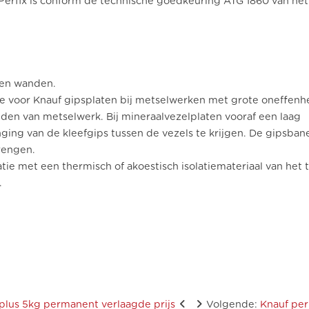
 Perfix is conform de technische goedkeuring ATG 1860 van het
nen wanden.
tie voor Knauf gipsplaten bij metselwerken met grote oneffenh
den van metselwerk. Bij mineraalvezelplaten vooraf een laag
ging van de kleefgips tussen de vezels te krijgen. De gipsban
rengen.
ie met een thermisch of akoestisch isolatiemateriaal van het 
.
r plus 5kg permanent verlaagde prijs
Volgende
:
Knauf perl