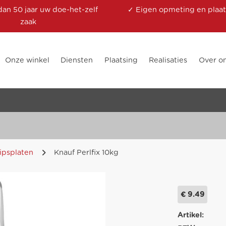
dan 50 jaar uw doe-het-zelf
✓ Eigen opmeting en plaat
zaak
Onze winkel
Diensten
Plaatsing
Realisaties
Over o
ipsplaten
Knauf Perlfix 10kg
€ 9.49
Artikel: