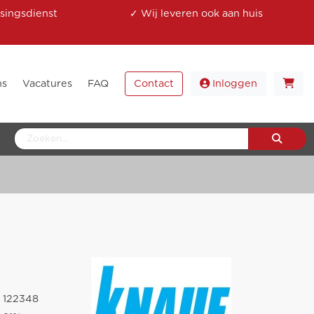
singsdienst
✓ Wij leveren ook aan huis
ns
Vacatures
FAQ
Contact
Inloggen
122348