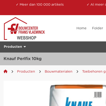
✓ Meer dan 100 000 artikels
✓ Al meer 
Home
Folder
Producten
Knauf Perlfix 10kg
Producten
Bouwmaterialen
Toebehoren g