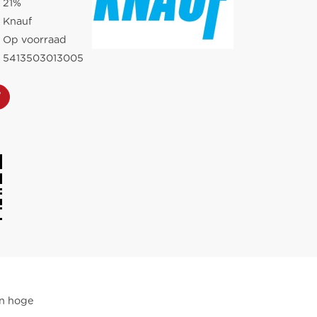
21%
Knauf
Op voorraad
5413503013005
en hoge