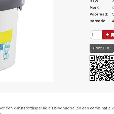
BTW:
2
Merk:
K
Voorraad:
O
Barcode:
Print PDF
met een kunststofdispersie als bindmiddel en een combinatie 