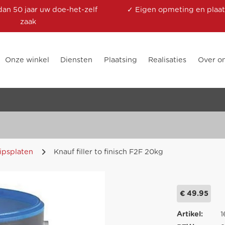
dan 50 jaar uw doe-het-zelf
✓ Eigen opmeting en plaat
zaak
Onze winkel
Diensten
Plaatsing
Realisaties
Over o
ipsplaten
Knauf filler to finisch F2F 20kg
€ 49.95
Artikel:
1