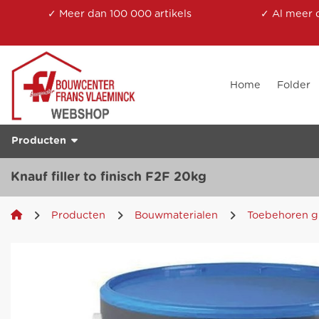
✓ Meer dan 100 000 artikels
✓ Al meer 
Home
Folder
Producten
Knauf filler to finisch F2F 20kg
Producten
Bouwmaterialen
Toebehoren g