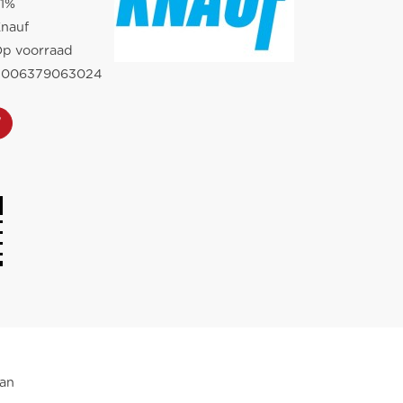
1%
nauf
p voorraad
4006379063024
van