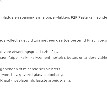
n.
 gladde en spanningsvrije oppervlakken. F2F Pasta kan, zonde
eds volledig gevuld zijn met een daartoe bestemd Knauf voeg
ak voor afwerkingsgraad F2b of F3.
agen (gips-, kalk-, kalkcementmortels), beton, en andere vlakk
sgebonden of minerale sierpleisters.
verven, bijv. geverfd glasvezelbehang.
nauf gipsplaten als laatste arbeidsgang.