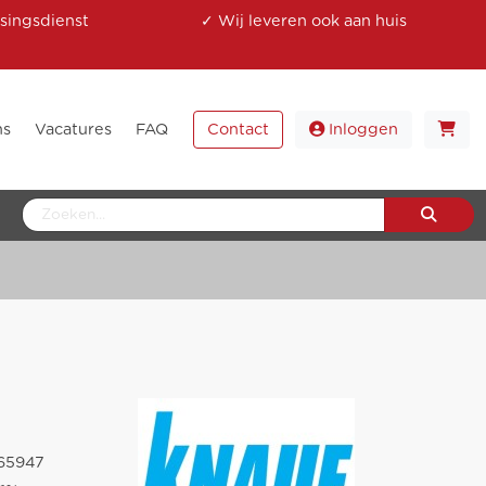
singsdienst
✓ Wij leveren ook aan huis
ns
Vacatures
FAQ
Contact
Inloggen
65947