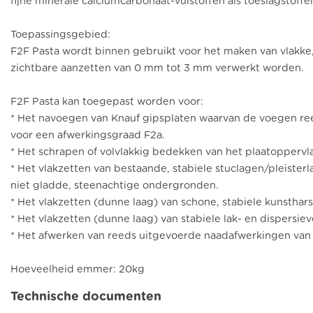
fijne minerale calciumcarbonaat-vulstoffen als toeslagstoffe
Toepassingsgebied:
F2F Pasta wordt binnen gebruikt voor het maken van vlakke,
zichtbare aanzetten van 0 mm tot 3 mm verwerkt worden.
F2F Pasta kan toegepast worden voor:
* Het navoegen van Knauf gipsplaten waarvan de voegen re
voor een afwerkingsgraad F2a.
* Het schrapen of volvlakkig bedekken van het plaatoppervl
* Het vlakzetten van bestaande, stabiele stuclagen/pleisterl
niet gladde, steenachtige ondergronden.
* Het vlakzetten (dunne laag) van schone, stabiele kunsthar
* Het vlakzetten (dunne laag) van stabiele lak- en dispersie
* Het afwerken van reeds uitgevoerde naadafwerkingen van K
Hoeveelheid emmer: 20kg
Technische documenten