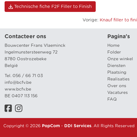
Technische fiche F2F Filler to Finish
Vorige
:
Knauf filler to fi
Contacteer ons
Pagina's
Bouwcenter Frans Vlaeminck
Home
Ingelmunstersteenweg 72
Folder
8780 Oostrozebeke
Onze winkel
België
Diensten
Plaatsing
Tel. 056 / 66 71 03
Realisaties
info@bcfv.be
Over ons
www.bcfv.be
Vacatures
BE 0407 113 156
FAQ
Copyright © 2026
PopCom
-
DDI Services
. All Rights Reserved