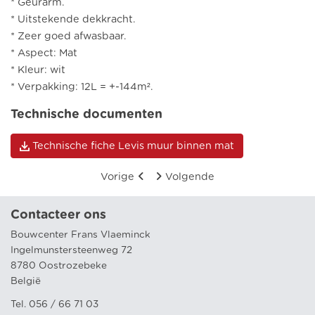
* Geurarm.
* Uitstekende dekkracht.
* Zeer goed afwasbaar.
* Aspect: Mat
* Kleur: wit
* Verpakking: 12L = +-144m².
Technische documenten
Technische fiche Levis muur binnen mat
Vorige
Volgende
Contacteer ons
Bouwcenter Frans Vlaeminck
Ingelmunstersteenweg 72
8780 Oostrozebeke
België
Tel. 056 / 66 71 03