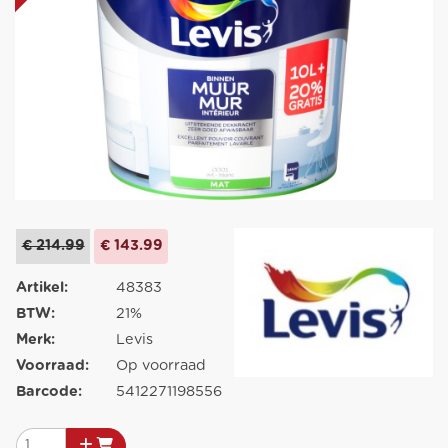
€ 214.99
€ 143.99
Artikel:
48383
BTW:
21%
Merk:
Levis
Voorraad:
Op voorraad
Barcode:
5412271198556