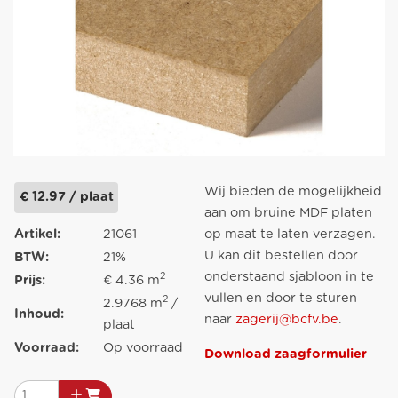
Wij bieden de mogelijkheid
€ 12.97 / plaat
aan om bruine MDF platen
Artikel:
21061
op maat te laten verzagen.
U kan dit bestellen door
BTW:
21%
onderstaand sjabloon in te
2
Prijs:
€ 4.36 m
vullen en door te sturen
2
2.9768 m
/
Inhoud:
naar
zagerij@bcfv.be
.
plaat
Voorraad:
Op voorraad
Download zaagformulier