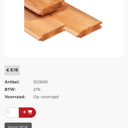
€ 8.16
Artikel:
303691
BTW:
21%
Voorraad:
Op voorraad
Print PDF