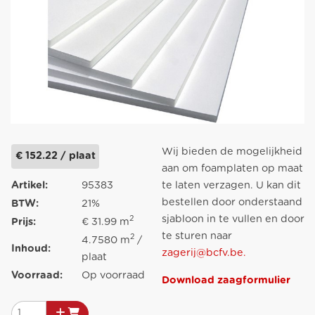
Wij bieden de mogelijkheid
€ 152.22 / plaat
aan om foamplaten op maat
Artikel:
95383
te laten verzagen. U kan dit
bestellen door onderstaand
BTW:
21%
sjabloon in te vullen en door
2
Prijs:
€ 31.99 m
te sturen naar
2
4.7580 m
/
Inhoud:
zagerij@bcfv.be.
plaat
Voorraad:
Op voorraad
Download zaagformulier