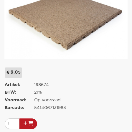
€ 9.05
Artikel:
198674
BTW:
21%
Voorraad:
Op voorraad
Barcode:
5414067131983