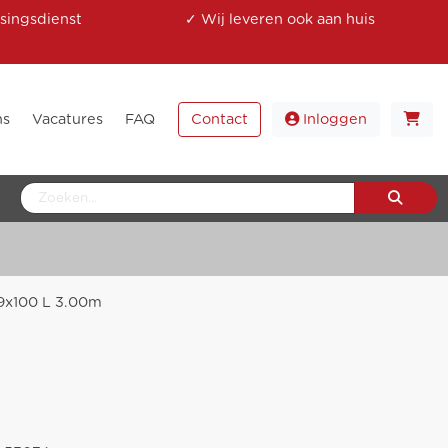
singsdienst
✓ Wij leveren ook aan huis
ns
Vacatures
FAQ
Contact
Inloggen
19x100 L 3.00m