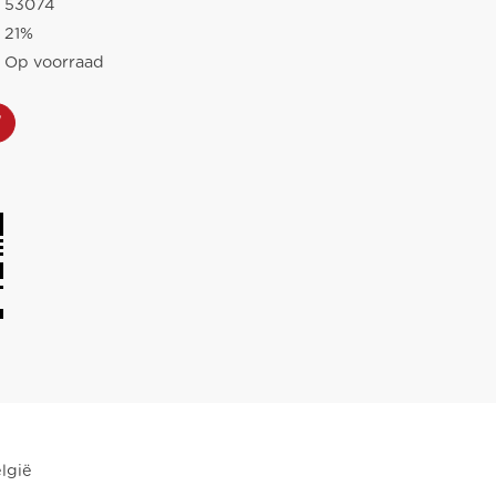
53074
21%
Op voorraad
lgië