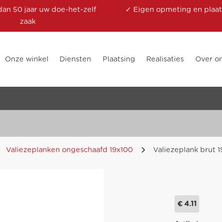
dan 50 jaar uw doe-het-zelf
✓ Eigen opmeting en plaat
zaak
Onze winkel
Diensten
Plaatsing
Realisaties
Over o
Valiezeplanken ongeschaafd 19x100
Valiezeplank brut 
€ 4.11