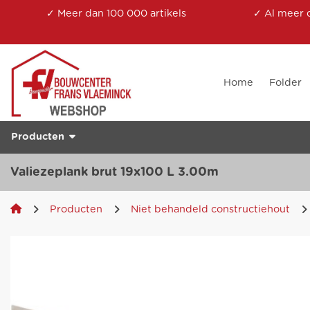
✓ Meer dan 100 000 artikels
✓ Al meer 
Home
Folder
Producten
Valiezeplank brut 19x100 L 3.00m
Producten
Niet behandeld constructiehout