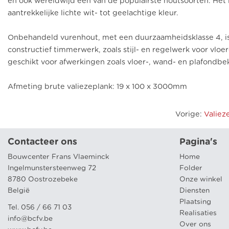
en ook wereldwijd een van de populairste houtsoorten. Het 
aantrekkelijke lichte wit- tot geelachtige kleur.
Onbehandeld vurenhout, met een duurzaamheidsklasse 4, is 
constructief timmerwerk, zoals stijl- en regelwerk voor vloe
geschikt voor afwerkingen zoals vloer-, wand- en plafondbe
Afmeting brute valiezeplank: 19 x 100 x 3000mm
Vorige
:
Valiez
Contacteer ons
Pagina's
Bouwcenter Frans Vlaeminck
Home
Ingelmunstersteenweg 72
Folder
8780 Oostrozebeke
Onze winkel
België
Diensten
Plaatsing
Tel. 056 / 66 71 03
Realisaties
info@bcfv.be
Over ons