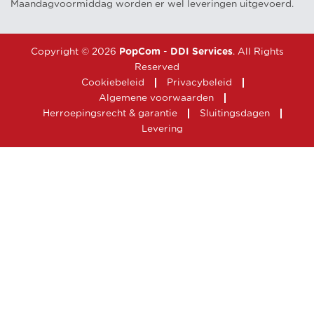
Maandagvoormiddag worden er wel leveringen uitgevoerd.
Copyright © 2026
PopCom
-
DDI Services
. All Rights
Reserved
Cookiebeleid
Privacybeleid
Algemene voorwaarden
Herroepingsrecht & garantie
Sluitingsdagen
Levering