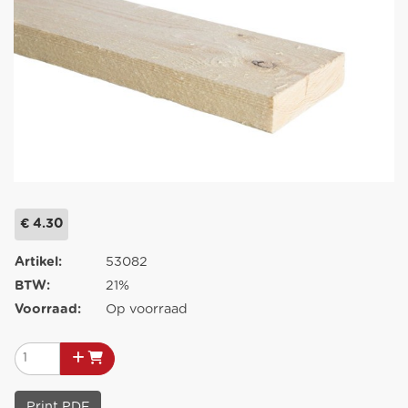
€ 4.30
Artikel:
53082
BTW:
21%
Voorraad:
Op voorraad
Print PDF