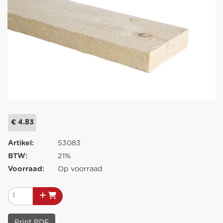
€ 4.83
Artikel:
53083
BTW:
21%
Voorraad:
Op voorraad
Print PDF