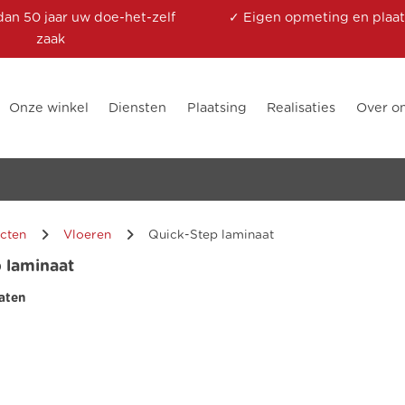
dan 50 jaar uw doe-het-zelf
✓ Eigen opmeting en plaat
zaak
Onze winkel
Diensten
Plaatsing
Realisaties
Over o
cten
Vloeren
Quick-Step laminaat
 laminaat
aten