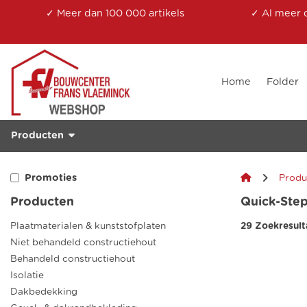
✓ Meer dan 100 000 artikels
✓ Al meer 
Home
Folder
Producten
Promoties
Produ
Producten
Quick-Step
Plaatmaterialen & kunststofplaten
29 Zoekresult
Niet behandeld constructiehout
Behandeld constructiehout
Isolatie
Dakbedekking