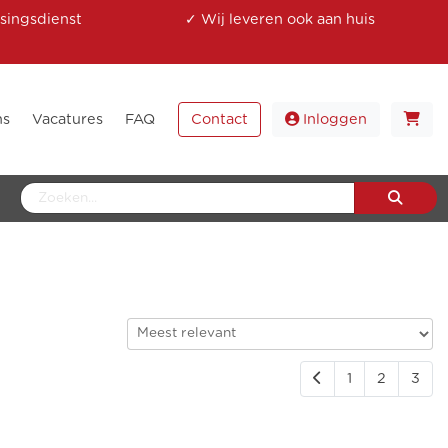
singsdienst
✓ Wij leveren ook aan huis
ns
Vacatures
FAQ
Contact
Inloggen
1
2
3