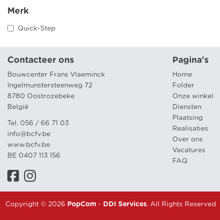
Merk
Quick-Step
Contacteer ons
Pagina's
Bouwcenter Frans Vlaeminck
Home
Ingelmunstersteenweg 72
Folder
8780 Oostrozebeke
Onze winkel
België
Diensten
Plaatsing
Tel. 056 / 66 71 03
Realisaties
info@bcfv.be
Over ons
www.bcfv.be
Vacatures
BE 0407 113 156
FAQ
Copyright © 2026
PopCom
-
DDI Services
. All Rights Reserved