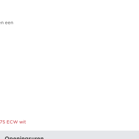
en een
k 75 ECW wit
Openingsuren