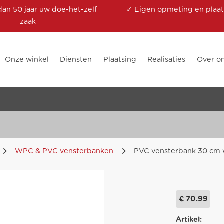
dan 50 jaar uw doe-het-zelf
✓ Eigen opmeting en plaat
zaak
Onze winkel
Diensten
Plaatsing
Realisaties
Over o
WPC & PVC vensterbanken
PVC vensterbank 30 cm w
€ 70.99
Artikel: