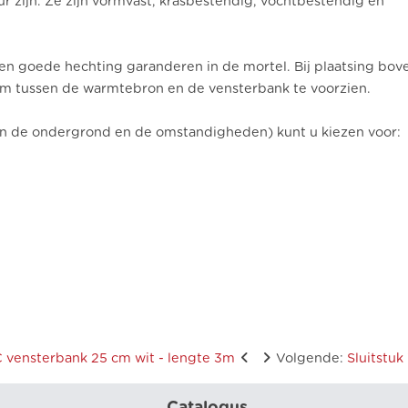
 zijn. Ze zijn vormvast, krasbestendig, vochtbestendig en
en goede hechting garanderen in de mortel. Bij plaatsing bov
cm tussen de warmtebron en de vensterbank te voorzien.
van de ondergrond en de omstandigheden) kunt u kiezen voor:
 vensterbank 25 cm wit - lengte 3m
Volgende
:
Sluitstu
Catalogus