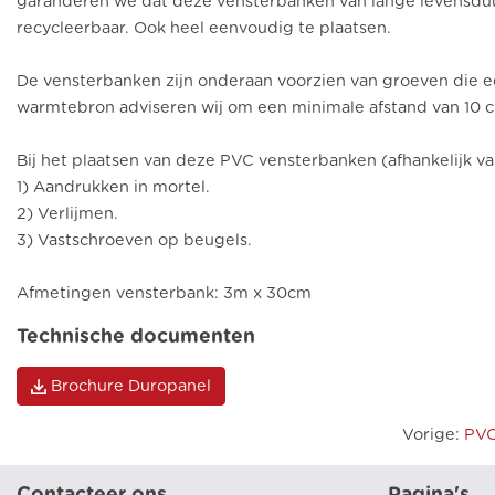
garanderen we dat deze vensterbanken van lange levensduur
recycleerbaar. Ook heel eenvoudig te plaatsen.
De vensterbanken zijn onderaan voorzien van groeven die e
warmtebron adviseren wij om een minimale afstand van 10 
Bij het plaatsen van deze PVC vensterbanken (afhankelijk 
1) Aandrukken in mortel.
2) Verlijmen.
3) Vastschroeven op beugels.
Afmetingen vensterbank: 3m x 30cm
Technische documenten
Brochure Duropanel
Vorige
:
PVC
Contacteer ons
Pagina's