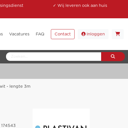
singsdienst
✓ Wij leveren ook aan huis
ns
Vacatures
FAQ
Contact
Inloggen
it - lengte 3m
174543