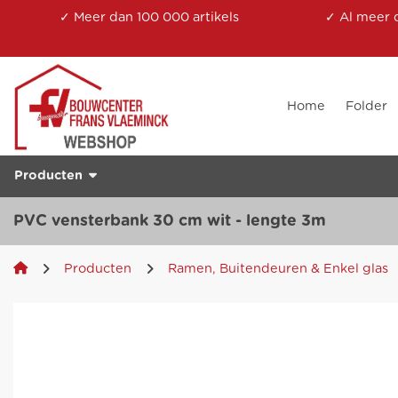
✓ Meer dan 100 000 artikels
✓ Al meer 
Home
Folder
Producten
PVC vensterbank 30 cm wit - lengte 3m
Producten
Ramen, Buitendeuren & Enkel glas