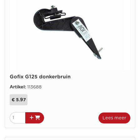
Gofix G125 donkerbruin
Artikel:
113688
€ 5.97
Lees meer